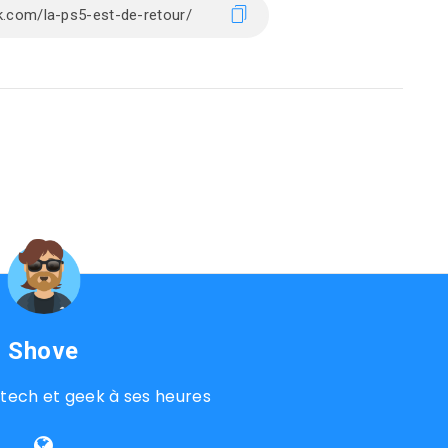
Shove
tech et geek à ses heures