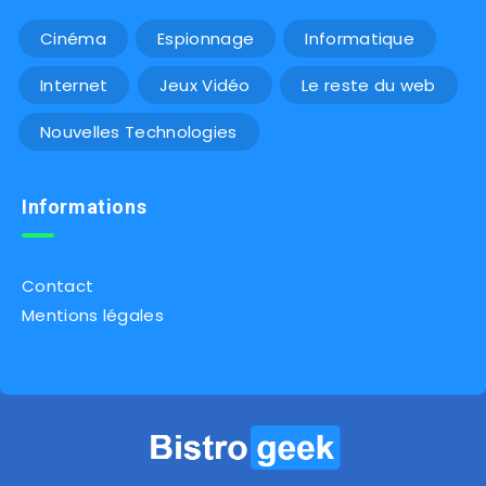
Cinéma
Espionnage
Informatique
Internet
Jeux Vidéo
Le reste du web
Nouvelles Technologies
Informations
Contact
Mentions légales