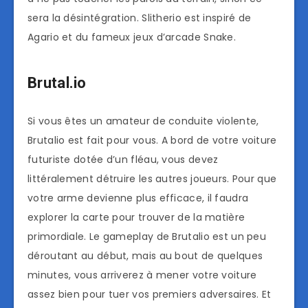
sera la désintégration. Slitherio est inspiré de
Agario et du fameux jeux d’arcade Snake.
Brutal.io
Si vous êtes un amateur de conduite violente,
Brutalio est fait pour vous. A bord de votre voiture
futuriste dotée d’un fléau, vous devez
littéralement détruire les autres joueurs. Pour que
votre arme devienne plus efficace, il faudra
explorer la carte pour trouver de la matière
primordiale. Le gameplay de Brutalio est un peu
déroutant au début, mais au bout de quelques
minutes, vous arriverez à mener votre voiture
assez bien pour tuer vos premiers adversaires. Et