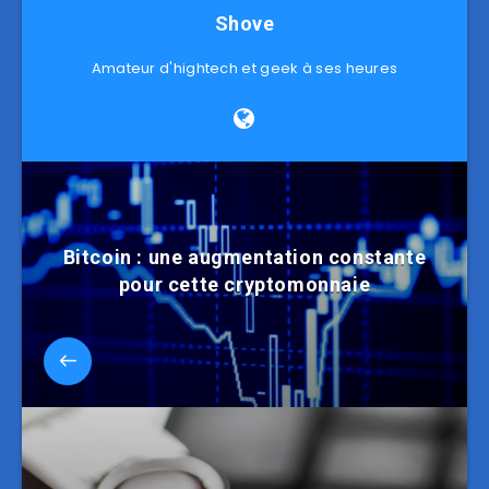
Shove
Amateur d'hightech et geek à ses heures
Bitcoin : une augmentation constante
pour cette cryptomonnaie