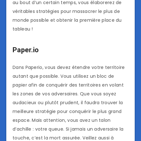
au bout d’un certain temps, vous élaborerez de
véritables stratégies pour massacrer le plus de
monde possible et obtenir la première place du
tableau !
Paper.io
Dans Paperio, vous devez étendre votre territoire
autant que possible. Vous utilisez un bloc de
papier afin de conquérir des territoires en volant
les zones de vos adversaires. Que vous soyez
audacieux ou plutôt prudent, il faudra trouver la
meilleure stratégie pour conquérir le plus grand
espace. Mais attention, vous avez un talon
d’achille : votre queue. Si jamais un adversaire la
touche, c’est la mort assurée. Veillez aussi à