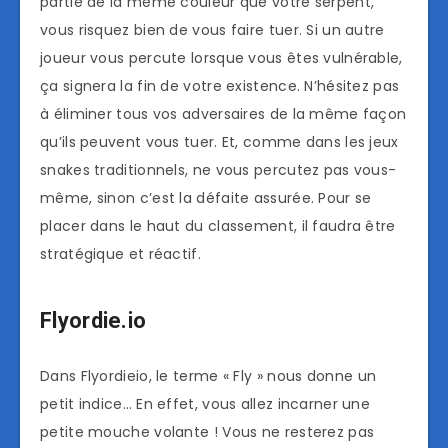
partie de la même couleur que votre serpent,
vous risquez bien de vous faire tuer. Si un autre
joueur vous percute lorsque vous êtes vulnérable,
ça signera la fin de votre existence. N’hésitez pas
à éliminer tous vos adversaires de la même façon
qu’ils peuvent vous tuer. Et, comme dans les jeux
snakes traditionnels, ne vous percutez pas vous-
même, sinon c’est la défaite assurée. Pour se
placer dans le haut du classement, il faudra être
stratégique et réactif.
Flyordie.io
Dans Flyordieio, le terme « Fly » nous donne un
petit indice… En effet, vous allez incarner une
petite mouche volante ! Vous ne resterez pas