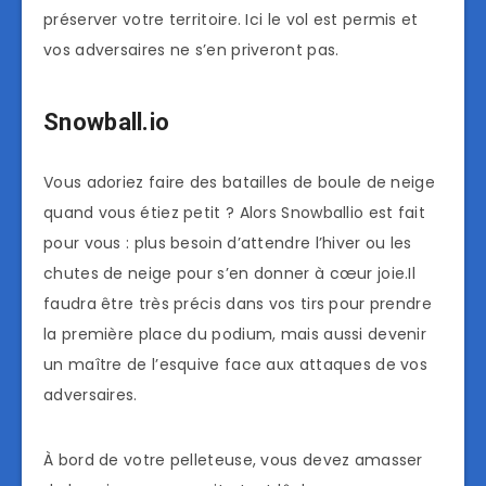
préserver votre territoire. Ici le vol est permis et
vos adversaires ne s’en priveront pas.
Snowball.io
Vous adoriez faire des batailles de boule de neige
quand vous étiez petit ? Alors Snowballio est fait
pour vous : plus besoin d’attendre l’hiver ou les
chutes de neige pour s’en donner à cœur joie.Il
faudra être très précis dans vos tirs pour prendre
la première place du podium, mais aussi devenir
un maître de l’esquive face aux attaques de vos
adversaires.
À bord de votre pelleteuse, vous devez amasser