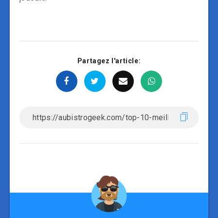
Partagez l'article: