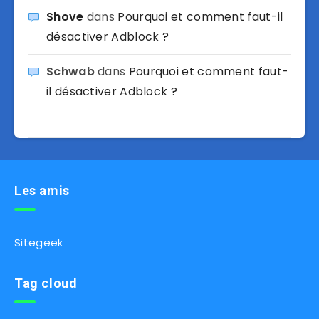
Shove
dans
Pourquoi et comment faut-il
désactiver Adblock ?
Schwab
dans
Pourquoi et comment faut-
il désactiver Adblock ?
Les amis
Sitegeek
Tag cloud