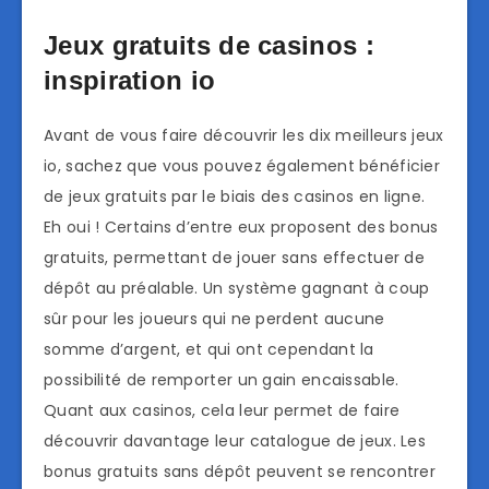
Jeux gratuits de casinos :
inspiration io
Avant de vous faire découvrir les dix meilleurs jeux
io, sachez que vous pouvez également bénéficier
de jeux gratuits par le biais des casinos en ligne.
Eh oui ! Certains d’entre eux proposent des bonus
gratuits, permettant de jouer sans effectuer de
dépôt au préalable. Un système gagnant à coup
sûr pour les joueurs qui ne perdent aucune
somme d’argent, et qui ont cependant la
possibilité de remporter un gain encaissable.
Quant aux casinos, cela leur permet de faire
découvrir davantage leur catalogue de jeux. Les
bonus gratuits sans dépôt peuvent se rencontrer