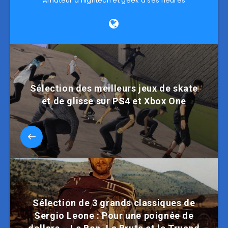
Amateur d'hightech et geek à ses heures
Sélection des meilleurs jeux de skate
et de glisse sur PS4 et Xbox One
Sélection de 3 grands classiques de
Sergio Leone : Pour une poignée de