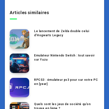
Articles similaires
Le lancement de Zelda double celui
d’Hogwarts Legacy
Emulateur Nintendo Switch : tout savoir
sur Yuzu
RPCS3 : émulateur ps3 pour sur votre PC
en [year]
Quels sont les jeux de société qu’on
trouve en ligne ?