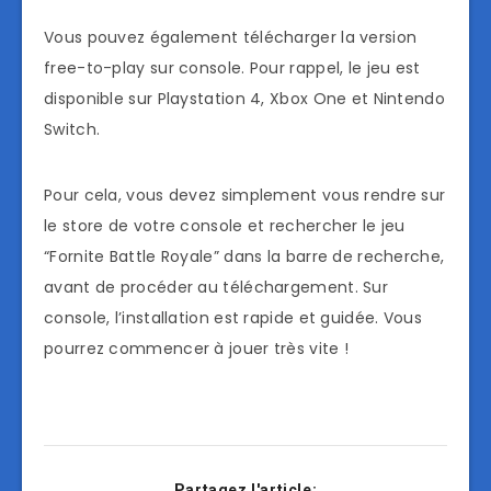
Vous pouvez également télécharger la version
free-to-play sur console. Pour rappel, le jeu est
disponible sur Playstation 4, Xbox One et Nintendo
Switch.
Pour cela, vous devez simplement vous rendre sur
le store de votre console et rechercher le jeu
“Fornite Battle Royale” dans la barre de recherche,
avant de procéder au téléchargement. Sur
console, l’installation est rapide et guidée. Vous
pourrez commencer à jouer très vite !
Partagez l'article: