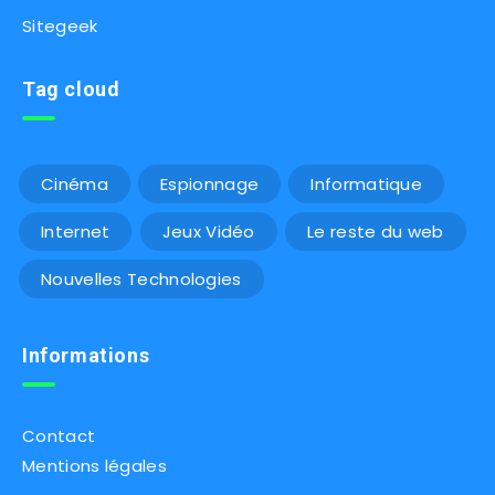
Sitegeek
Tag cloud
Cinéma
Espionnage
Informatique
Internet
Jeux Vidéo
Le reste du web
Nouvelles Technologies
Informations
Contact
Mentions légales