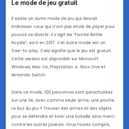
Le mode de jeu gratuit
Il existe un autre mode de jeu qui devrait
intéresser ceux qui n’ont pas envie de payer pour
pouvoir se divertir. Il s’agit de “Fornite Battle
Royale”, sorti en 2017. Cet autre mode est un
free-to-play. Cela signifie que le jeu est gratuit.
Cette version est disponible sur Microsoft
Windows, Mac Os, Playstation 4, Xbox One et
Nintendo Switch.
Dans ce mode, 100 personnes sont parachutées
sur une île, avec comme seule arme, une pioche.
Le but du jeu ? Trouver des armes et des objets
pour se défendre et livrer une bataille sans merci
contre les autres joueurs. Vous l’aurez compris,