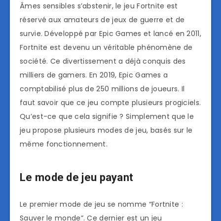
Âmes sensibles s’abstenir, le jeu Fortnite est
réservé aux amateurs de jeux de guerre et de
survie. Développé par Epic Games et lancé en 2011,
Fortnite est devenu un véritable phénomène de
société. Ce divertissement a déjà conquis des
milliers de gamers. En 2019, Epic Games a
comptabilisé plus de 250 millions de joueurs. Il
faut savoir que ce jeu compte plusieurs progiciels.
Qu’est-ce que cela signifie ? Simplement que le
jeu propose plusieurs modes de jeu, basés sur le
même fonctionnement.
Le mode de jeu payant
Le premier mode de jeu se nomme “Fortnite :
Sauver le monde”. Ce dernier est un jeu