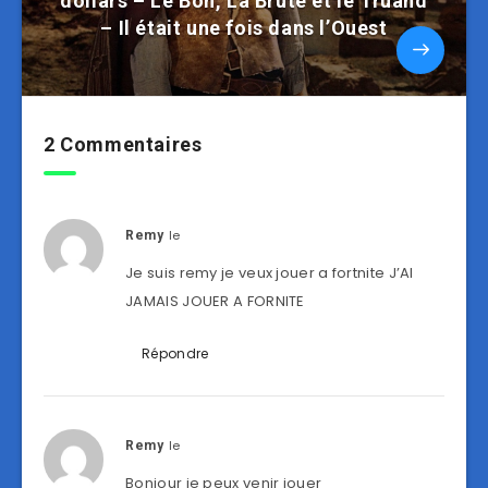
dollars – Le Bon, La Brute et le Truand
– Il était une fois dans l’Ouest
2 Commentaires
le
Remy
Je suis remy je veux jouer a fortnite J’AI
JAMAIS JOUER A FORNITE
Répondre
le
Remy
Bonjour je peux venir jouer